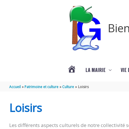
Aller au contenu
Aller au pied de page
Bien
LA MAIRIE
VIE
VOTRE
Accueil
Patrimoine et culture
Culture
Loisirs
COMMUNE
Loisirs
DE
Les différents aspects culturels de notre collectivit