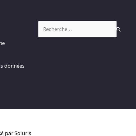
Rechercher :
rme
es données
é par Soluris