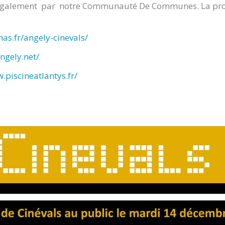
s également par notre Communauté De Communes. La proxi
as.fr/angely-cinevals/
ngely.net/
.piscineatlantys.fr/