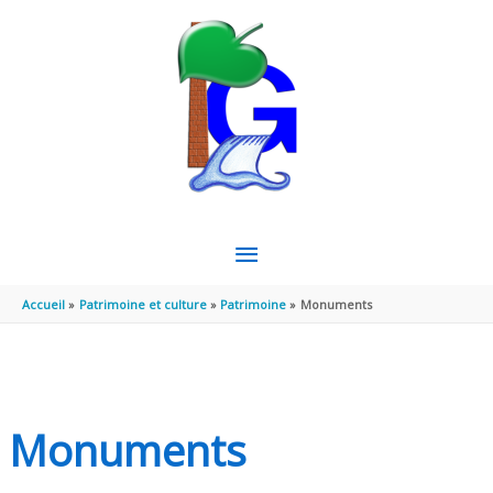
Aller au contenu
Aller au pied de page
MENU
PRINCIPAL
Accueil
Patrimoine et culture
Patrimoine
Monuments
Monuments