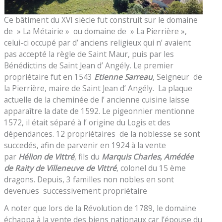
Ce bâtiment du XVI siècle fut construit sur le domaine
de » La Métairie » ou domaine de » La Pierrière »,
celui-ci occupé par d’ anciens religieux qui n’ avaient
pas accepté la règle de Saint Maur, puis par les
Bénédictins de Saint Jean d’ Angély. Le premier
propriétaire fut en 1543
Etienne Sarreau
, Seigneur de
la Pierrière, maire de Saint Jean d’ Angély. La plaque
actuelle de la cheminée de l’ ancienne cuisine laisse
apparaître la date de 1592. Le pigeonnier mentionne
1572, il était séparé à l’ origine du Logis et des
dépendances. 12 propriétaires de la noblesse se sont
succedés, afin de parvenir en 1924 à la vente
par
Hélion
de Vittré
, fils du
Marquis Charles, Amédée
de Raity de Villeneuve de Vittré
, colonel du 15 ème
dragons. Depuis, 3 familles non nobles en sont
devenues successivement propriétaire
A noter que lors de la Révolution de 1789, le domaine
échappa à la vente des biens nationaux car l’épouse du