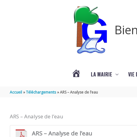
Aller au contenu
Aller au pied de page
Bien
LA MAIRIE
VIE
VOTRE
Accueil
Téléchargements
ARS – Analyse de l’eau
COMMUNE
ARS – Analyse de l’eau
DE
ARS – Analyse de l’eau