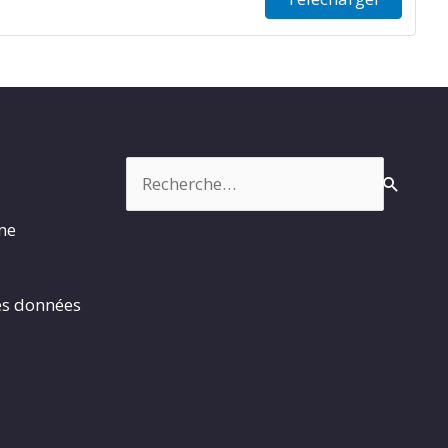
Rechercher :
rme
es données