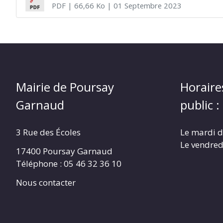
PDF
| 66,66 Ko
| 01 Septembre 2023
POURSAY
GARNAUD
(17400)
Mairie de Poursay
Horaire
Garnaud
public :
3 Rue des Écoles
Le mardi 
Le vendred
17400 Poursay Garnaud
Téléphone :
05 46 32 36 10
Nous contacter