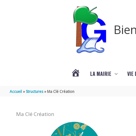
Aller au contenu
Aller au pied de page
Bien
LA MAIRIE
VIE
VOTRE
Accueil
Structures
Ma Clé Création
COMMUNE
Ma Clé Création
DE