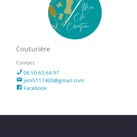
POURSAY
GARNAUD
(17400)
Couturière
Contact
06 50 63 64 97
jeni5117400@gmail.com
Facebook