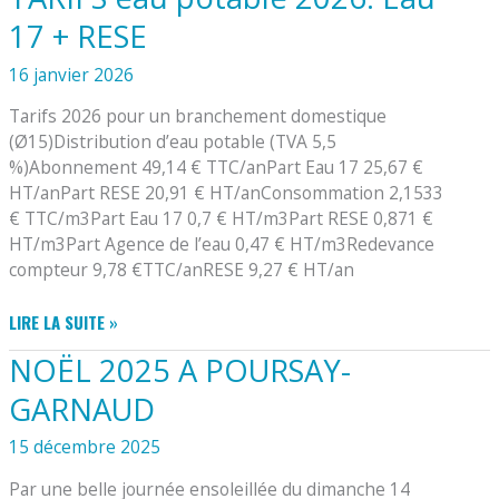
DE
17 + RESE
SAINTONGE:
ENQUÊTE
16 janvier 2026
TRANSPORT
Tarifs 2026 pour un branchement domestique
(Ø15)Distribution d’eau potable (TVA 5,5
%)Abonnement 49,14 € TTC/anPart Eau 17 25,67 €
HT/anPart RESE 20,91 € HT/anConsommation 2,1533
€ TTC/m3Part Eau 17 0,7 € HT/m3Part RESE 0,871 €
HT/m3Part Agence de l’eau 0,47 € HT/m3Redevance
compteur 9,78 €TTC/anRESE 9,27 € HT/an
TARIFS
LIRE LA SUITE »
EAU
NOËL 2025 A POURSAY-
POTABLE
2026:
GARNAUD
EAU
17
15 décembre 2025
+
Par une belle journée ensoleillée du dimanche 14
RESE