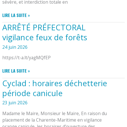
sévère, et interdiction totale en
ARRÊTÉ
LIRE LA SUITE »
PRÉFECTORAL
ARRÊTÉ PRÉFECTORAL
MODIFICATIF
RELATIF
vigilance feux de forêts
À
L’USAGE
24 juin 2026
DU
https://t-a.lt/yagMQfEP
FEU
–
ARRÊTÉ
LIRE LA SUITE »
APPLICATION
PRÉFECTORAL
IMMÉDIATE
Cyclad : horaires déchetterie
VIGILANCE
DES
FEUX
MESURES
période canicule
DE
EN
FORÊTS
VIGILANCE
23 juin 2026
TRÈS
Madame le Maire, Monsieur le Maire, En raison du
SÉVÈRE
placement de la Charente-Maritime en vigilance
orange canicule, les horaires d’ouverture des