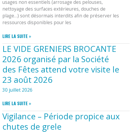
usages non essentiels (arrosage des pelouses,
nettoyage des surfaces extérieures, douches de
plage…) sont désormais interdits afin de préserver les
ressources disponibles pour les
PRÉSERVER
LIRE LA SUITE »
L’EAU
LE VIDE GRENIERS BROCANTE
DEVIENT
UNE
2026 organisé par la Société
PRIORITÉ
des Fêtes attend votre visite le
23 août 2026
30 juillet 2026
LE
LIRE LA SUITE »
VIDE
Vigilance – Période propice aux
GRENIERS
BROCANTE
chutes de grele
2026