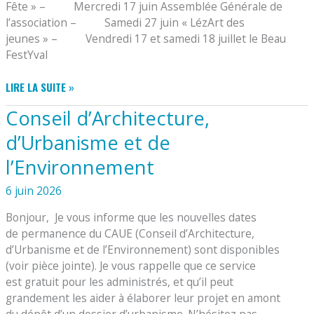
Fête » – Mercredi 17 juin Assemblée Générale de
l’association – Samedi 27 juin « LézArt des
jeunes » – Vendredi 17 et samedi 18 juillet le Beau
FestYval
L’ASSOCIATION
LIRE LA SUITE »
BEAUFIEF
Conseil d’Architecture,
PROPOSE
d’Urbanisme et de
l’Environnement
6 juin 2026
Bonjour, Je vous informe que les nouvelles dates
de permanence du CAUE (Conseil d’Architecture,
d’Urbanisme et de l’Environnement) sont disponibles
(voir pièce jointe). Je vous rappelle que ce service
est gratuit pour les administrés, et qu’il peut
grandement les aider à élaborer leur projet en amont
du dépôt d’un dossier d’urbanisme. N’hésitez pas