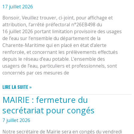
JOUR
17 juillet 2026
DU
20/07/2026
Bonsoir, Veuillez trouver, ci-joint, pour affichage et
attribution, l’arrêté préfectoral n°26EB498 du
16 juillet 2026 portant limitation provisoire des usages
de l’eau sur l’ensemble du département de la
Charente-Maritime qui en placé en état d’alerte
renforcée, et concernant les prélèvements effectués
depuis le réseau d’eau potable. L’ensemble des
usagers de l’eau, particuliers et professionnels, sont
concernés par ces mesures de
USAGES
LIRE LA SUITE »
DE
MAIRIE : fermeture du
L’EAU:
NOUVEL
secrétariat pour congés
ARRÊTÉ
PRÉFECTORAL
7 juillet 2026
DU
Notre secrétaire de Mairie sera en congés du vendredi
16/07/2026