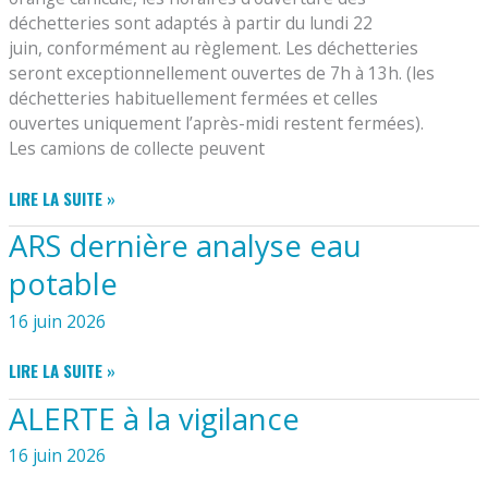
déchetteries sont adaptés à partir du lundi 22
juin, conformément au règlement. Les déchetteries
seront exceptionnellement ouvertes de 7h à 13h. (les
déchetteries habituellement fermées et celles
ouvertes uniquement l’après-midi restent fermées).
Les camions de collecte peuvent
CYCLAD
LIRE LA SUITE »
:
ARS dernière analyse eau
HORAIRES
DÉCHETTERIE
potable
PÉRIODE
CANICULE
16 juin 2026
ARS
LIRE LA SUITE »
DERNIÈRE
ALERTE à la vigilance
ANALYSE
EAU
16 juin 2026
POTABLE