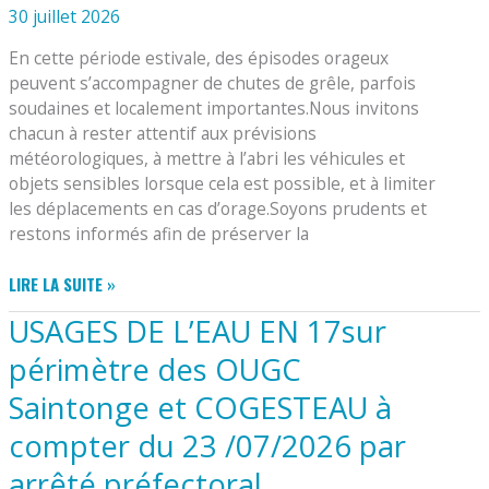
ORGANISÉ
30 juillet 2026
PAR
En cette période estivale, des épisodes orageux
LA
peuvent s’accompagner de chutes de grêle, parfois
SOCIÉTÉ
soudaines et localement importantes.Nous invitons
DES
FÊTES
chacun à rester attentif aux prévisions
ATTEND
météorologiques, à mettre à l’abri les véhicules et
VOTRE
objets sensibles lorsque cela est possible, et à limiter
VISITE
les déplacements en cas d’orage.Soyons prudents et
LE
restons informés afin de préserver la
23
AOÛT
VIGILANCE
LIRE LA SUITE »
2026
–
USAGES DE L’EAU EN 17sur
PÉRIODE
PROPICE
périmètre des OUGC
AUX
Saintonge et COGESTEAU à
CHUTES
DE
compter du 23 /07/2026 par
GRELE
arrêté préfectoral