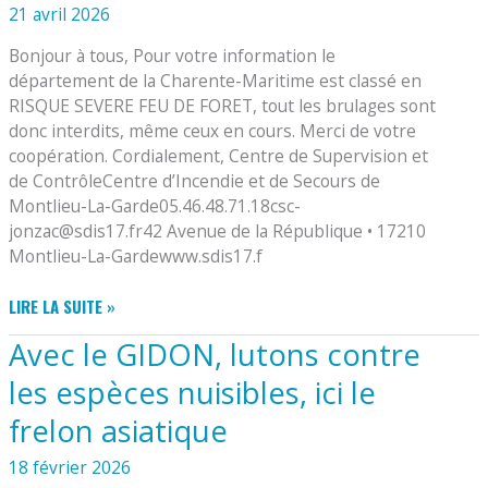
LE
21 avril 2026
CANCER
Bonjour à tous, Pour votre information le
département de la Charente-Maritime est classé en
RISQUE SEVERE FEU DE FORET, tout les brulages sont
donc interdits, même ceux en cours. Merci de votre
coopération. Cordialement, Centre de Supervision et
de ContrôleCentre d’Incendie et de Secours de
Montlieu-La-Garde05.46.48.71.18csc-
jonzac@sdis17.fr42 Avenue de la République • 17210
Montlieu-La-Gardewww.sdis17.f
ALERTE
LIRE LA SUITE »
FEU
Avec le GIDON, lutons contre
DE
NOS
les espèces nuisibles, ici le
SAPEURS
frelon asiatique
POMPIERS
18 février 2026