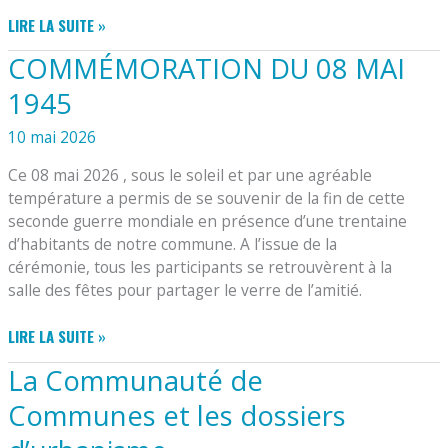
PROGRAMME
LIRE LA SUITE »
BIEN-
COMMÉMORATION DU 08 MAI
ÊTRE
&
1945
PRÉVENTION
DES
10 mai 2026
AIDANTS
Ce 08 mai 2026 , sous le soleil et par une agréable
2026
température a permis de se souvenir de la fin de cette
seconde guerre mondiale en présence d’une trentaine
d’habitants de notre commune. A l’issue de la
cérémonie, tous les participants se retrouvèrent à la
salle des fêtes pour partager le verre de l’amitié.
COMMÉMORATION
LIRE LA SUITE »
DU
La Communauté de
08
MAI
Communes et les dossiers
1945