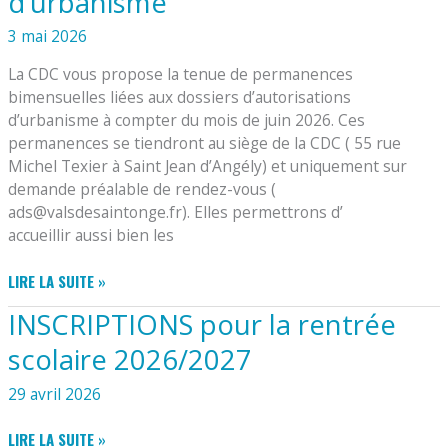
d’urbanisme
3 mai 2026
La CDC vous propose la tenue de permanences
bimensuelles liées aux dossiers d’autorisations
d’urbanisme à compter du mois de juin 2026. Ces
permanences se tiendront au siège de la CDC ( 55 rue
Michel Texier à Saint Jean d’Angély) et uniquement sur
demande préalable de rendez-vous (
ads@valsdesaintonge.fr). Elles permettrons d’
accueillir aussi bien les
LA
LIRE LA SUITE »
COMMUNAUTÉ
INSCRIPTIONS pour la rentrée
DE
COMMUNES
scolaire 2026/2027
ET
LES
29 avril 2026
DOSSIERS
D’URBANISME
INSCRIPTIONS
LIRE LA SUITE »