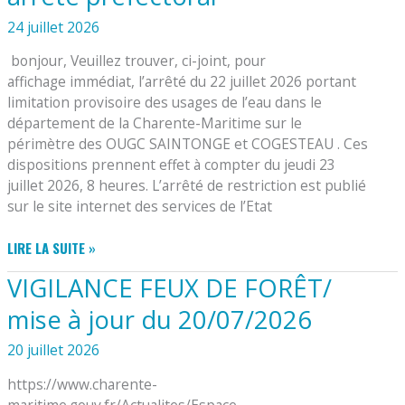
24 juillet 2026
bonjour, Veuillez trouver, ci-joint, pour
affichage immédiat, l’arrêté du 22 juillet 2026 portant
limitation provisoire des usages de l’eau dans le
département de la Charente-Maritime sur le
périmètre des OUGC SAINTONGE et COGESTEAU . Ces
dispositions prennent effet à compter du jeudi 23
juillet 2026, 8 heures. L’arrêté de restriction est publié
sur le site internet des services de l’Etat
USAGES
LIRE LA SUITE »
DE
VIGILANCE FEUX DE FORÊT/
L’EAU
EN
mise à jour du 20/07/2026
17SUR
PÉRIMÈTRE
20 juillet 2026
DES
https://www.charente-
OUGC
maritime.gouv.fr/Actualites/Espace-