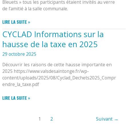
Bleuets » tous les participants étaient invités au verre
de l’amitié à la salle communale.
COMMÉMORATION
LIRE LA SUITE »
DE
CYCLAD Informations sur la
L’ARMISTICE
DU
hausse de la taxe en 2025
11
NOVEMBRE
29 octobre 2025
1918
Découvrir les raisons de cette hausse importante en
2025 https://www.valsdesaintonge.fr/wp-
content/uploads/2025/08/Cyclad_Dechets2025_Compr
endre_la_taxe.pdf
CYCLAD
LIRE LA SUITE »
INFORMATIONS
SUR
LA
1
2
Suivant
→
HAUSSE