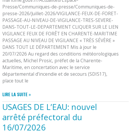
SAINTONGE
Presse/Communiques-de-presse/Communiques-de-
ET
COGESTEAU
presse-2026/Juillet-2026/VIGILANCE-FEUX-DE-FORET-
À
PASSAGE-AU-NIVEAU-DE-VIGILANCE-TRES-SEVERE-
COMPTER
DANS-TOUT-LE-DEPARTEMENT CLIQUER SUR LE LIEN
DU
VIGILANCE FEUX DE FORÊT EN CHARENTE-MARITIME
23
PASSAGE AU NIVEAU DE VIGILANCE « TRÈS SÉVÈRE »
/07/2026
DANS TOUT LE DÉPARTEMENT Mis à jour le
PAR
20/07/2026 Au regard des conditions météorologiques
ARRÊTÉ
actuelles, Michel Prosic, préfet de la Charente-
PRÉFECTORAL
Maritime, en concertation avec le service
départemental d’incendie et de secours (SDIS17),
place tout le
VIGILANCE
LIRE LA SUITE »
FEUX
USAGES DE L’EAU: nouvel
DE
FORÊT/
arrêté préfectoral du
MISE
16/07/2026
À