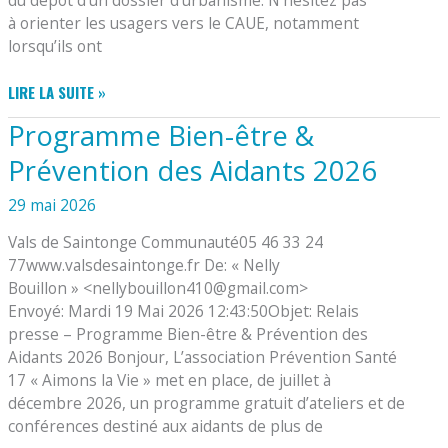
à orienter les usagers vers le CAUE, notamment
lorsqu’ils ont
CONSEIL
LIRE LA SUITE »
D’ARCHITECTURE,
Programme Bien-être &
D’URBANISME
ET
Prévention des Aidants 2026
DE
L’ENVIRONNEMENT
29 mai 2026
Vals de Saintonge Communauté05 46 33 24
77www.valsdesaintonge.fr De: « Nelly
Bouillon » <nellybouillon410@gmail.com>
Envoyé: Mardi 19 Mai 2026 12:43:50Objet: Relais
presse – Programme Bien-être & Prévention des
Aidants 2026 Bonjour, L’association Prévention Santé
17 « Aimons la Vie » met en place, de juillet à
décembre 2026, un programme gratuit d’ateliers et de
conférences destiné aux aidants de plus de