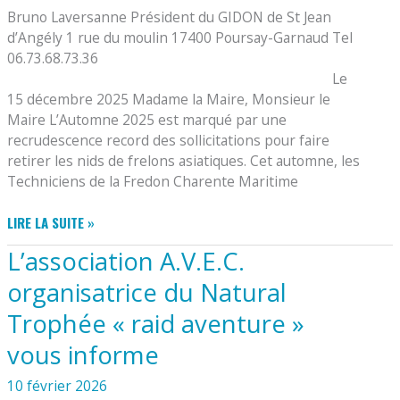
Bruno Laversanne Président du GIDON de St Jean
d’Angély 1 rue du moulin 17400 Poursay-Garnaud Tel
06.73.68.73.36
Le
15 décembre 2025 Madame la Maire, Monsieur le
Maire L’Automne 2025 est marqué par une
recrudescence record des sollicitations pour faire
retirer les nids de frelons asiatiques. Cet automne, les
Techniciens de la Fredon Charente Maritime
AVEC
LIRE LA SUITE »
LE
L’association A.V.E.C.
GIDON,
LUTONS
organisatrice du Natural
CONTRE
Trophée « raid aventure »
LES
ESPÈCES
vous informe
NUISIBLES,
ICI
10 février 2026
LE