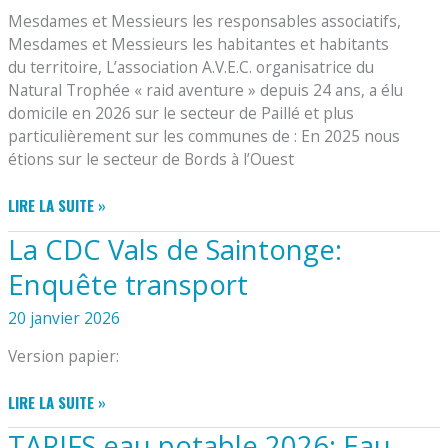
FRELON
Mesdames et Messieurs les responsables associatifs,
ASIATIQUE
Mesdames et Messieurs les habitantes et habitants
du territoire, L’association A.V.E.C. organisatrice du
Natural Trophée « raid aventure » depuis 24 ans, a élu
domicile en 2026 sur le secteur de Paillé et plus
particulièrement sur les communes de : En 2025 nous
étions sur le secteur de Bords à l’Ouest
L’ASSOCIATION
LIRE LA SUITE »
A.V.E.C.
La CDC Vals de Saintonge:
ORGANISATRICE
DU
Enquête transport
NATURAL
TROPHÉE
20 janvier 2026
« RAID
Version papier:
AVENTURE »
VOUS
LA
LIRE LA SUITE »
INFORME
CDC
TARIFS eau potable 2026: Eau
VALS