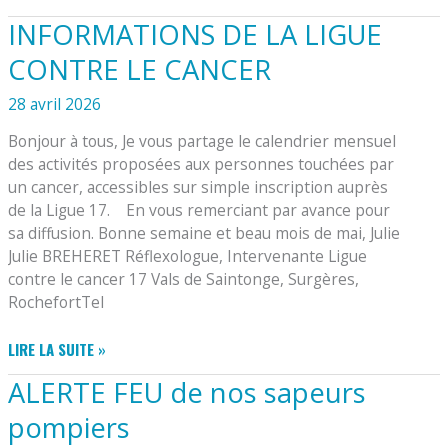
POUR
INFORMATIONS DE LA LIGUE
LA
RENTRÉE
CONTRE LE CANCER
SCOLAIRE
2026/2027
28 avril 2026
Bonjour à tous, Je vous partage le calendrier mensuel
des activités proposées aux personnes touchées par
un cancer, accessibles sur simple inscription auprès
de la Ligue 17. En vous remerciant par avance pour
sa diffusion. Bonne semaine et beau mois de mai, Julie
Julie BREHERET Réflexologue, Intervenante Ligue
contre le cancer 17 Vals de Saintonge, Surgères,
RochefortTel
INFORMATIONS
LIRE LA SUITE »
DE
ALERTE FEU de nos sapeurs
LA
LIGUE
pompiers
CONTRE