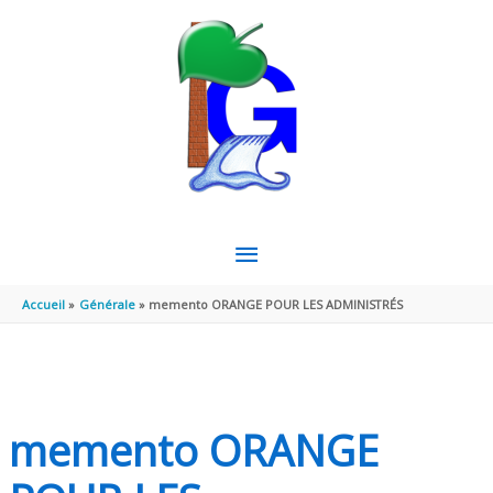
Aller au contenu
Aller au pied de page
MENU
PRINCIPAL
Accueil
Générale
memento ORANGE POUR LES ADMINISTRÉS
memento ORANGE