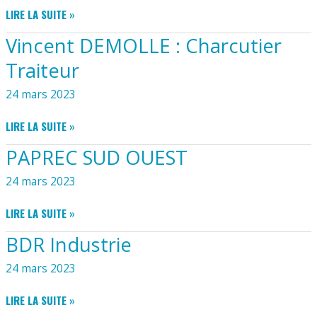
LAVOMATIC
LIRE LA SUITE »
–
Vincent DEMOLLE : Charcutier
LAVERIE
Traiteur
24 mars 2023
VINCENT
LIRE LA SUITE »
DEMOLLE
PAPREC SUD OUEST
:
CHARCUTIER
24 mars 2023
TRAITEUR
PAPREC
LIRE LA SUITE »
SUD
BDR Industrie
OUEST
24 mars 2023
BDR
LIRE LA SUITE »
INDUSTRIE