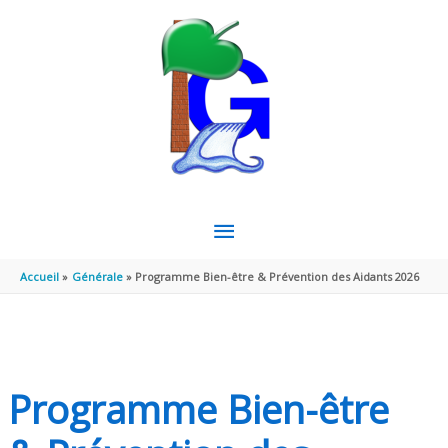
Aller au contenu
Aller au pied de page
MENU
PRINCIPAL
Accueil
Générale
Programme Bien-être & Prévention des Aidants 2026
Programme Bien-être